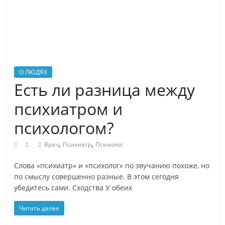
на
распространенный
вопросы
о
природе,
людях
О ЛЮДЯХ
и
Есть ли разница между
технологиях
психиатром и
простым
языком
психологом?
?
,
,
Читайте
Врач
Психиатр
Психолог
YaZnal.ru
Слова «психиатр» и «психолог» по звучанию похоже, но
и
по смыслу совершенно разные. В этом сегодня
Вам
убедитесь сами. Сходства У обеих
будет
что
Читать далее
рассказать