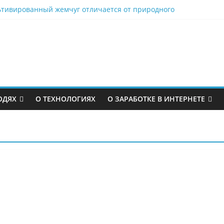
ьтивированный жемчуг отличается от природного
ю глубину ныряют киты и кашалоты
 между потерей сознания и обмороком
ние и Совместительство: в чем разница?
человеки: в чем разница
ЮДЯХ
О ТЕХНОЛОГИЯХ
О ЗАРАБОТКЕ В ИНТЕРНЕТЕ