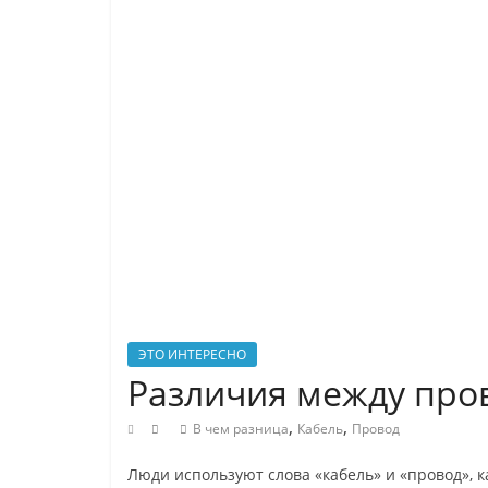
людях
и
технологиях
простым
языком
?
Читайте
YaZnal.ru
и
Вам
будет
что
рассказать
ЭТО ИНТЕРЕСНО
друзьям
Различия между про
?
,
,
В чем разница
Кабель
Провод
Люди используют слова «кабель» и «провод», 