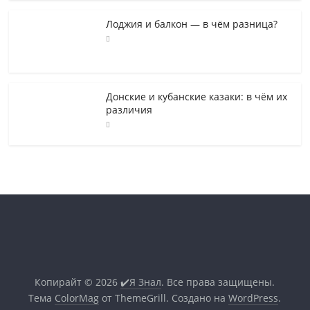
Лоджия и балкон — в чём разница?
Донские и кубанские казаки: в чём их
различия
Копирайт © 2026
✔️Я Знал
. Все права защищены.
Тема
ColorMag
от ThemeGrill. Создано на
WordPress
.