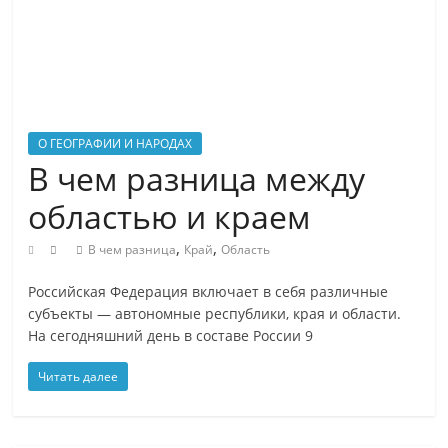
на
распространенный
вопросы
о
природе,
людях
О ГЕОГРАФИИ И НАРОДАХ
и
В чем разница между
технологиях
областью и краем
простым
языком
,
,
В чем разница
Край
Область
?
Читайте
Российская Федерация включает в себя различные
YaZnal.ru
субъекты — автономные республики, края и области.
и
На сегодняшний день в составе России 9
Вам
Читать далее
будет
что
рассказать