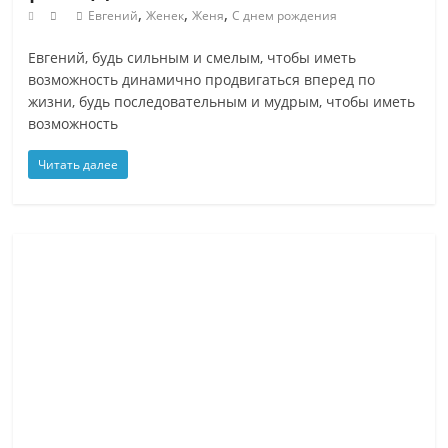
,
,
,
Евгений
Женек
Женя
С днем рождения
на
распространенный
Евгений, будь сильным и смелым, чтобы иметь
вопросы
возможность динамично продвигаться вперед по
о
жизни, будь последовательным и мудрым, чтобы иметь
природе,
возможность
людях
и
Читать далее
технологиях
простым
языком
?
Читайте
YaZnal.ru
и
Вам
будет
что
рассказать