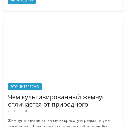
Читать далее
друзьям
?
ЭТО ИНТЕРЕСНО
Чем культивированный жемчуг
отличается от природного
0
Жемчуг почитается за свою красоту и редкость уже
тысячи лет. Если раньше натуральный жемчуг был