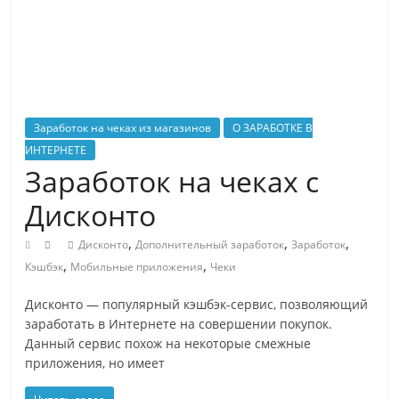
на
распространенный
вопросы
о
природе,
людях
Заработок на чеках из магазинов
О ЗАРАБОТКЕ В
и
ИНТЕРНЕТЕ
технологиях
Заработок на чеках с
простым
Дисконто
языком
?
,
,
,
Дисконто
Дополнительный заработок
Заработок
Читайте
,
,
Кэшбэк
Мобильные приложения
Чеки
YaZnal.ru
и
Дисконто — популярный кэшбэк-сервис, позволяющий
Вам
заработать в Интернете на совершении покупок.
будет
Данный сервис похож на некоторые смежные
что
приложения, но имеет
рассказать