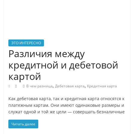
на
распространенный
вопросы
о
природе,
людях
ЭТО ИНТЕРЕСНО
и
Различия между
технологиях
кредитной и дебетовой
простым
языком
картой
?
,
,
Читайте
В чем разница
Дебетовая карта
Кредитная карта
YaZnal.ru
Как дебетовая карта, так и кредитная карта относятся к
и
платежным картам. Они имеют одинаковые размеры и
Вам
служат одной и той же цели — совершать безналичные
будет
что
Читать далее
рассказать